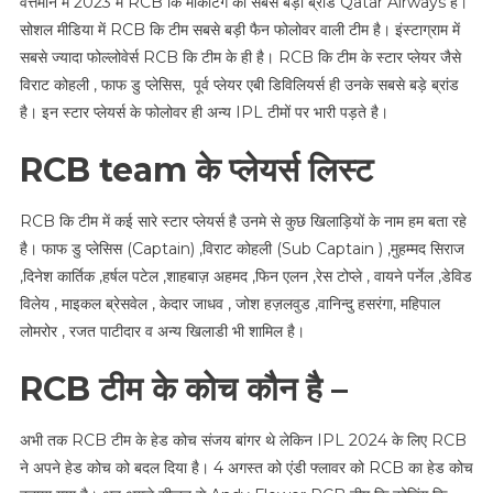
वर्त्तमान में 2023 में RCB कि मार्केटिंग का सबसे बड़ा ब्रांड Qatar Airways है।
सोशल मीडिया में RCB कि टीम सबसे बड़ी फैन फोलोवर वाली टीम है। इंस्टाग्राम में
सबसे ज्यादा फोल्लोवेर्स RCB कि टीम के ही है। RCB कि टीम के स्टार प्लेयर जैसे
विराट कोहली ,
फाफ डु प्लेसिस
, पूर्व प्लेयर
एबी डिविलियर्स
ही उनके सबसे बड़े ब्रांड
है। इन स्टार प्लेयर्स के फोलोवर ही अन्य IPL टीमों पर भारी पड़ते है।
RCB team के प्लेयर्स लिस्ट
RCB कि टीम में कई सारे स्टार प्लेयर्स है उनमे से कुछ खिलाड़ियों के नाम हम बता रहे
है। फाफ डु प्लेसिस (Captain) ,विराट कोहली (Sub Captain ) ,मुहम्मद सिराज
,दिनेश कार्तिक ,हर्षल पटेल ,शाहबाज़ अहमद ,फिन एलन ,रेस टोप्ले , वायने पर्नेल ,डेविड
विलेय , माइकल ब्रेसवेल , केदार जाधव , जोश हज़लवुड ,
वानिन्दु हसरंगा
, महिपाल
लोमरोर , रजत पाटीदार व अन्य खिलाडी भी शामिल है।
RCB टीम के कोच कौन है –
अभी तक RCB टीम के हेड कोच संजय बांगर थे लेकिन IPL 2024 के लिए RCB
ने अपने हेड कोच को बदल दिया है। 4 अगस्त को एंडी फ्लावर को RCB का हेड कोच