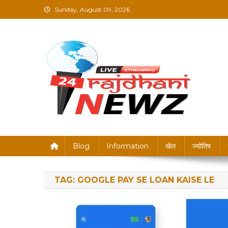
Skip
Sunday, August 09, 2026
to
content
Rajdhani News – Brea
Blog
Information
खेल
ज्योतिष
TAG:
GOOGLE PAY SE LOAN KAISE LE