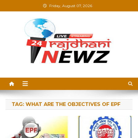
Skip
Friday, August 07, 2026
to
content
Rajdhani News –
Breaking News, Blogs &
Updates in Hindi
TAG:
WHAT ARE THE OBJECTIVES OF EPF