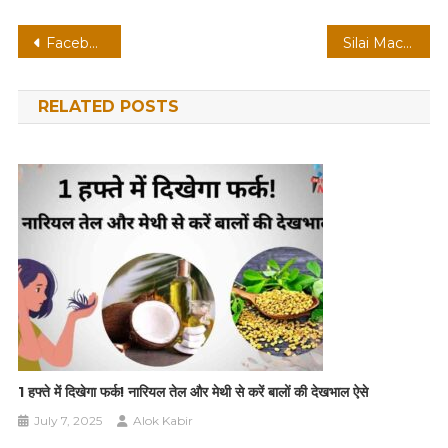
Post
Facebook se paise kaise kamaye इन 9 सरल तरीके से
Silai Machine Yojana: रजिस्ट्रेशन प्रक्रिया और अंतिम तिथि की जानकारी
navigation
RELATED POSTS
1 हफ्ते में दिखेगा फर्क! नारियल तेल और मेथी से करें बालों की देखभाल ऐसे
July 7, 2025
Alok Kabir