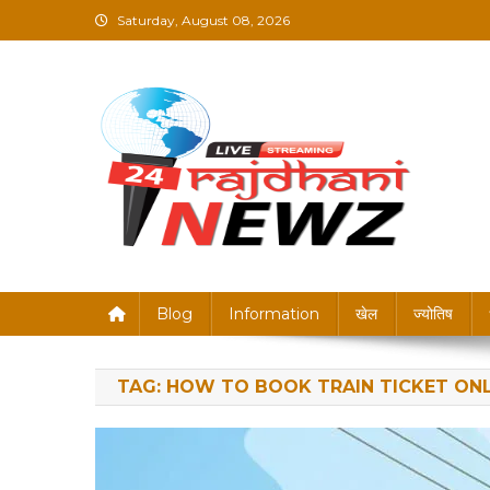
Skip
Saturday, August 08, 2026
to
content
Rajdhani News – Brea
Blog
Information
खेल
ज्योतिष
TAG:
HOW TO BOOK TRAIN TICKET ONL