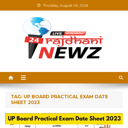
Skip
Thursday, August 06, 2026
to
content
Rajdhani News –
Breaking News, Blogs &
Updates in Hindi
TAG:
UP BOARD PRACTICAL EXAM DATE
SHEET 2023