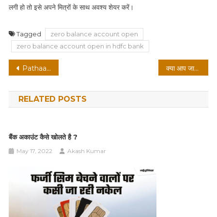
लगी हो तो इसे अपने मित्रों के साथ अवश्य शेयर करें।
Tagged
zero balance account open
zero balance account open in hdfc bank
Post
Pathaan Box Office Collection: बॉक्स ऑफिस पर पठान की छप्पर फाड़ कमाई
क्या आप जानते हैं जनरल डिब्बों को ट्रेन में हमेशा आखिरी या शुरु में ही क्यों लगाया जाता है?
navigation
RELATED POSTS
बैंक अकाउंट कैसे खोलते है ?
May 17, 2022
Akash Kumar