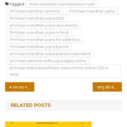
Tagged
kisan mandhan yojna premium rashi
PM kisan mandhan scheme
PM kisan mandhan yojna
PM kisan mandhan yojna 2022
pm kisan mandhan yojna documents
PM kisan mandhan yojna in hindi
Pm kisan mandhan yojna ke uddeshya
PM kisan mandhan yojna kya hai
pm kisan mandhan yojna patrata maandand
pm kisan samman nidhi yojna apply online
pm kisan status beneficiary status check online 2021 in
hindi
Post
राम रक्षा स्तोत्र| Ram raksha stotra
काजू और बादाम खाने के फायदें
navigation
RELATED POSTS