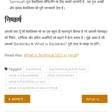
Semrush टूल बैकलिंक्स मॉनिटरिंग के लिए काफी उपयोगी है , यह टूल अच्छी
और ख़राब बैकलिंक्स की पूरी जानकारी देता है।
निष्कर्ष
आपको बता दूँ की बैकलिंक्स सो का एक बहुत ही महत्वपूर्ण हिस्सा है जो आपकी वेबसाइट
की रैंकिंग , ट्रैफिक और डोमेन अथॉरिटी को बढ़ाने में हेल्प करता है। मुझे आशा है की
आपको Backlinks या What is Backlinks? पूरी तरह से समझ गए होंगें।
Read Also:
What is Technical SEO in Hindi
?
Tagged
backlinks
backlinks kya hoti hain.
what is a backlinks.
what is backlinks
what is backlinks in seo
what is backlinks in seo in hindi
Post
अपनाएं ये सोमवार का व्रत ,यदि आपकी शादी नहीं हो रही, घर में लड़ाई झगड़ा आदि ?
What is SMO? What is SMO in Digital Marketing in Hindi
navigation