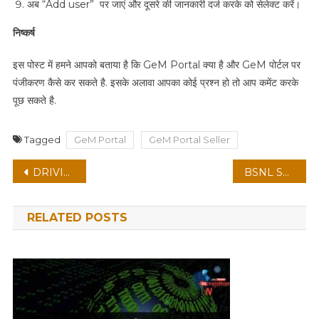
अब “Add user” पर जाएं और दूसरे की जानकारी दर्ज करके को सेलेक्ट करें।
निष्कर्ष
इस पोस्ट में हमने आपको बताया है कि GeM Portal क्या है और GeM पोर्टल पर
पंजीकरण कैसे कर सकते है. इसके अलावा आपका कोई प्रश्न हो तो आप कमेंट करके
पूछ सकते है.
Tagged
GeM Portal
GeM Portal Seller
Post
DRIVING LICENSE 2023: घर बैठे ऑनलाइन ड्राइविंग लाइसेंस कैसे बनवाये?
BSNL Special Offer: पाएं साल भर के लिए कॅालिंग और डेटा फ्री
navigation
RELATED POSTS